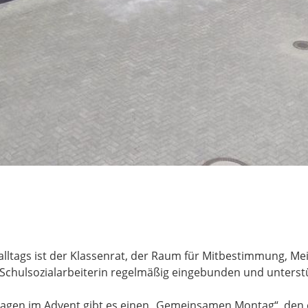
hulalltags ist der Klassenrat, der Raum für Mitbestimmung
 Schulsozialarbeiterin regelmäßig eingebunden und unterstü
agen im Advent gibt es einen „Gemeinsamen Montag“, den ei