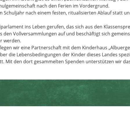
hulgemeinschaft nach den Ferien im Vordergrund.
 Schuljahr nach einem festen, ritualisierten Ablauf statt 
ulparlament ins Leben gerufen, das sich aus den Klassensp
s den Vollversammlungen auf und beschäftigt sich gemei
ar werden.
egen wir eine Partnerschaft mit dem Kinderhaus „Albuerge 
l über die Lebensbedingungen der Kinder dieses Landes spez
att. Mit den dort gesammelten Spenden unterstützen wir da
Sekretariat, Frau Wilsch:
0
Fax:
07661-396